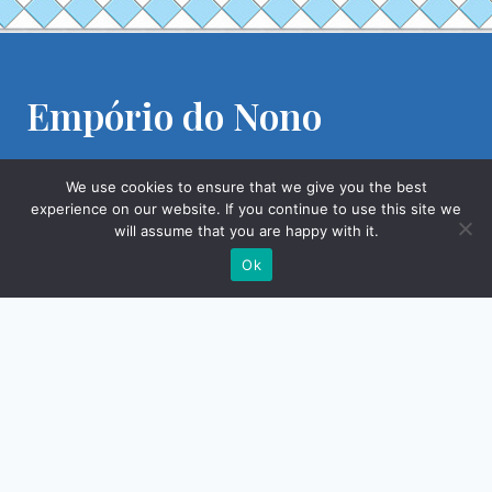
Empório do Nono
Aberto todos os dias servindo almoços, petiscos e
We use cookies to ensure that we give you the best
jantares, além do chopp tradicional da casa. Temos
experience on our website. If you continue to use this site we
também as nossas noites de chorinho e de música
will assume that you are happy with it.
brasileira. Venha almoçar, jantar ou só passar para
Ok
tomar um chopp.
Av. Albino J. B. Oliveira 1.128, Barão
Geraldo, Campinas SP.
(19) 3289-0041
Informativo do Nono