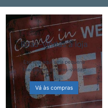
Boas-vindas à loja
Escreva aqui uma pequena
mensagem de boas-vindas
Vá às compras